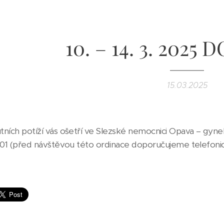
10. – 14. 3. 202
15.03.2025
tních potíží vás ošetří ve Slezské nemocnici Opava – gyn
 301 (před návštěvou této ordinace doporučujeme telefo