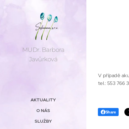
MUDr. Barbora
Javůrková
V případě aku
tel.: 553 766
AKTUALITY
O NÁS
Share
SLUŽBY